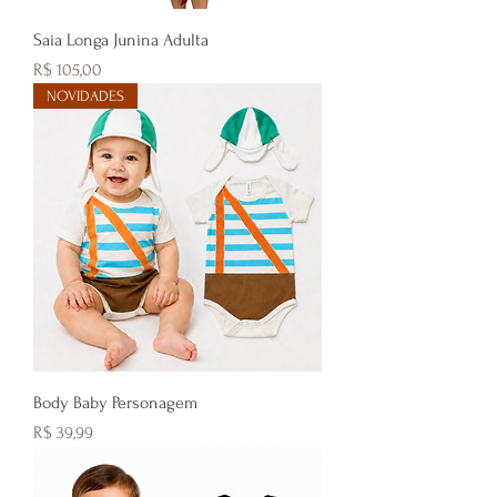
Saia Longa Junina Adulta
Preço
R$ 105,00
NOVIDADES
Body Baby Personagem
Preço
R$ 39,99