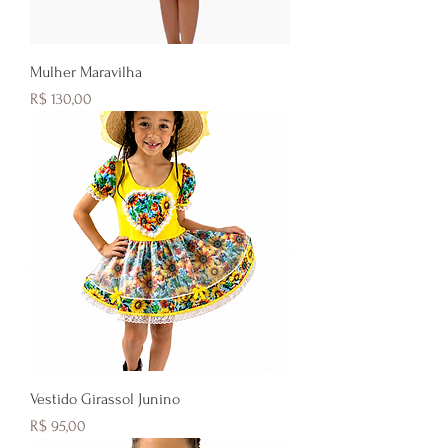
Mulher Maravilha
Preço
R$ 130,00
Vestido Girassol Junino
Preço
R$ 95,00