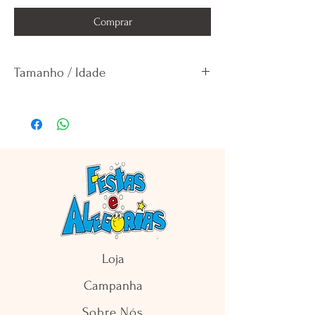
Comprar
Tamanho / Idade
P/ 38-40
M/ 42
G/ 44-46
Loja
Campanha
Sobre Nós