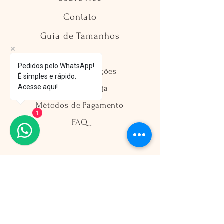
Contato
Guia de Tamanhos
Pedidos pelo WhatsApp!
Envio e Devoluções
É simples e rápido.
Acesse aqui!
Política da Loja
Métodos de Pagamento
1
FAQ
Segurança
Ambiente 100% Seguro
Sua informação é protegida pela
criptografia SSL 256-bit.