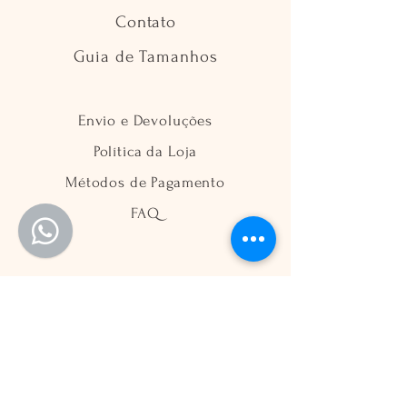
Contato
Guia de Tamanhos
Envio e Devoluções
Política da Loja
Métodos de Pagamento
FAQ
Segurança
Ambiente 100% Seguro
Sua informação é protegida pela
criptografia SSL 256-bit.