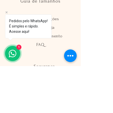
Guia de Tamanhos
Envio e Devoluções
Pedidos pelo WhatsApp!
É simples e rápido.
Política da Loja
Acesse aqui!
Métodos de Pagamento
FAQ
1
Segurança
Ambiente 100% Seguro
Sua informação é protegida pela
criptografia SSL 256-bit.
Métodos de pagamentos aceitos