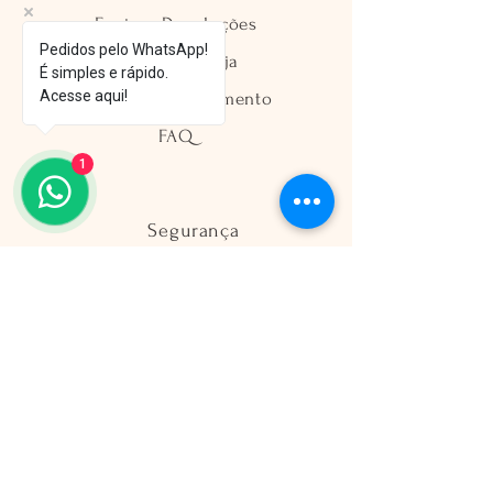
Envio e Devoluções
Pedidos pelo WhatsApp!
Política da Loja
É simples e rápido.
Acesse aqui!
Métodos de Pagamento
FAQ
1
Segurança
Ambiente 100% Seguro
Sua informação é protegida pela
criptografia SSL 256-bit.
Métodos de pagamentos aceitos