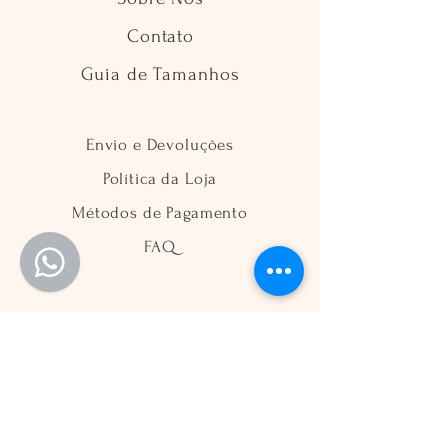
Contato
Guia de Tamanhos
Envio e Devoluções
Política da Loja
Métodos de Pagamento
FAQ
Segurança
Ambiente 100% Seguro
Sua informação é protegida pela
criptografia SSL 256-bit.