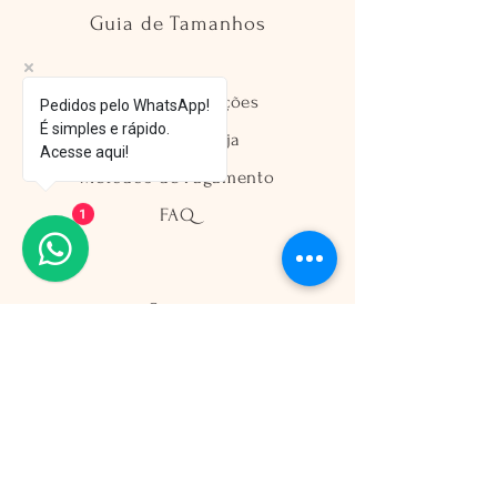
Guia de Tamanhos
Envio e Devoluções
Pedidos pelo WhatsApp!
É simples e rápido.
Política da Loja
Acesse aqui!
Métodos de Pagamento
FAQ
1
Segurança
Ambiente 100% Seguro
Sua informação é protegida pela
criptografia SSL 256-bit.
Métodos de pagamentos aceitos