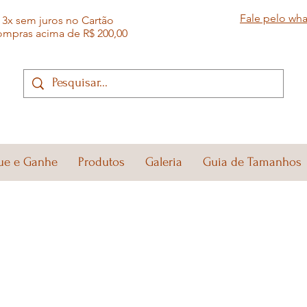
Fale pelo wh
3x sem juros no Cartão
ompras acima de R$ 200,00
ue e Ganhe
Produtos
Galeria
Guia de Tamanhos