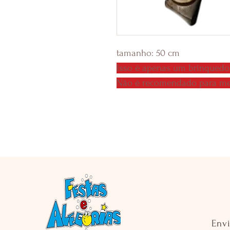
tamanho: 50 cm
Isso é apenas um brinquedo
Não é recomendado para me
Env