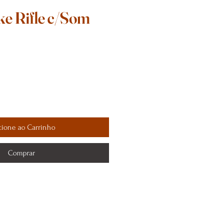
ke Rifle c/Som
cione ao Carrinho
Comprar