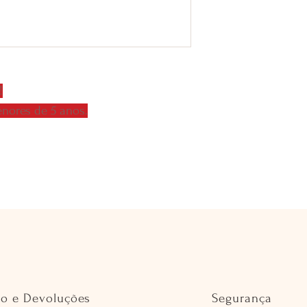
!
nores de 5 anos.
io e Devoluções
Segurança