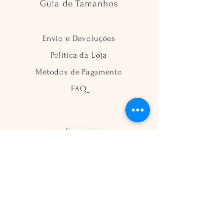
Guia de Tamanhos
Envio e Devoluções
Política da Loja
Métodos de Pagamento
FAQ
Segurança
Ambiente 100% Seguro
Sua informação é protegida pela
criptografia SSL 256-bit.
Métodos de pagamentos aceitos