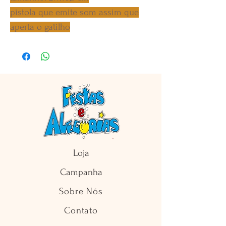
pistola que emite som assim que
aperta o gatilho
Loja
Campanha
Sobre Nós
Contato