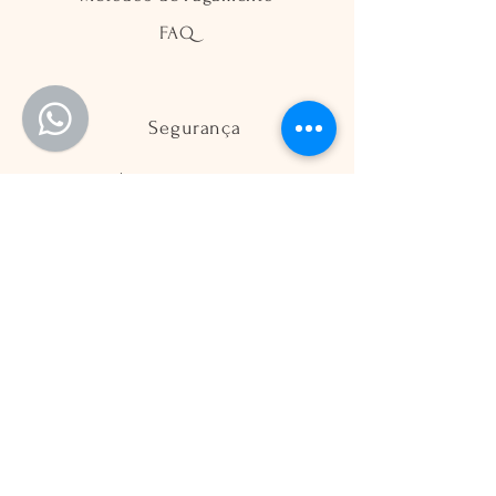
FAQ
Segurança
Ambiente 100% Seguro
Sua informação é protegida pela
criptografia SSL 256-bit.
Métodos de pagamentos aceitos
Redes Socias