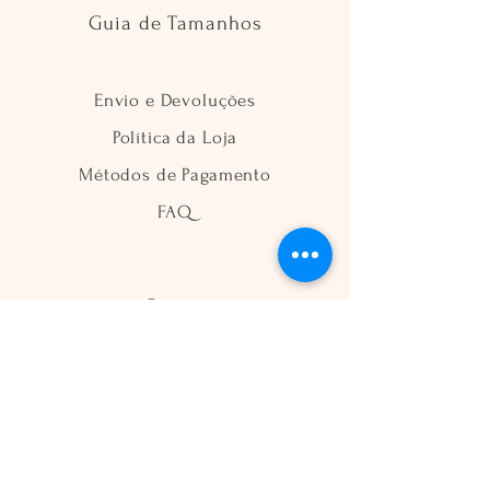
Guia de Tamanhos
Envio e Devoluções
Política da Loja
Métodos de Pagamento
FAQ
Segurança
Ambiente 100% Seguro
Sua informação é protegida pela
criptografia SSL 256-bit.
Métodos de pagamentos aceitos