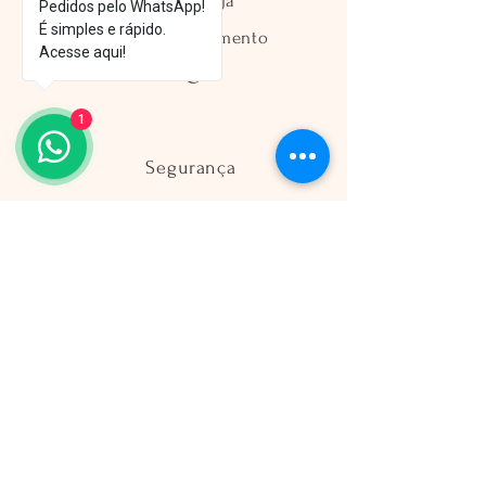
Política da Loja
Pedidos pelo WhatsApp!
É simples e rápido.
Métodos de Pagamento
Acesse aqui!
FAQ
1
Segurança
Ambiente 100% Seguro
Sua informação é protegida pela
criptografia SSL 256-bit.
Métodos de pagamentos aceitos