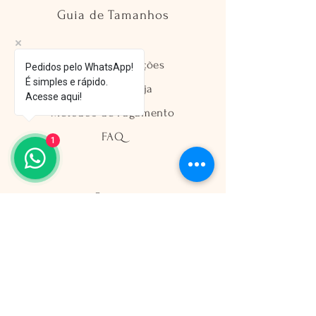
Guia de Tamanhos
Envio e Devoluções
Pedidos pelo WhatsApp!
É simples e rápido.
Política da Loja
Acesse aqui!
Métodos de Pagamento
FAQ
1
Segurança
Ambiente 100% Seguro
Sua informação é protegida pela
criptografia SSL 256-bit.
Métodos de pagamentos aceitos