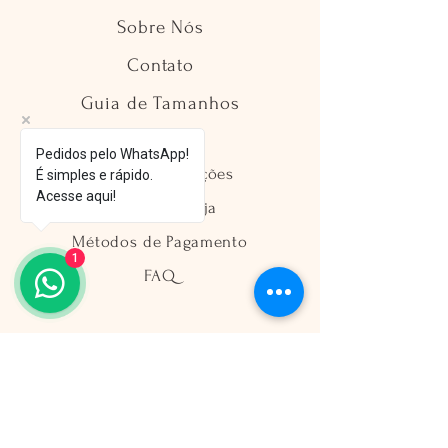
Sobre Nós
Contato
Guia de Tamanhos
Pedidos pelo WhatsApp!
Envio e Devoluções
É simples e rápido.
Acesse aqui!
Política da Loja
Métodos de Pagamento
1
FAQ
Segurança
Ambiente 100% Seguro
Sua informação é protegida pela
criptografia SSL 256-bit.