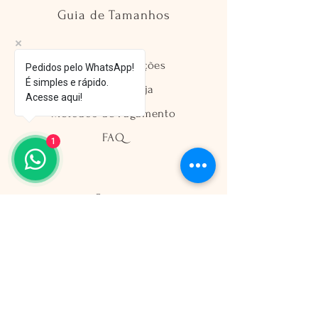
Guia de Tamanhos
Envio e Devoluções
Pedidos pelo WhatsApp!
É simples e rápido.
Política da Loja
Acesse aqui!
Métodos de Pagamento
FAQ
1
Segurança
Ambiente 100% Seguro
Sua informação é protegida pela
criptografia SSL 256-bit.
Métodos de pagamentos aceitos