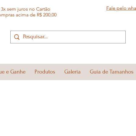
Fale pelo wh
3x sem juros no Cartão
ompras acima de R$ 200,00
ue e Ganhe
Produtos
Galeria
Guia de Tamanhos