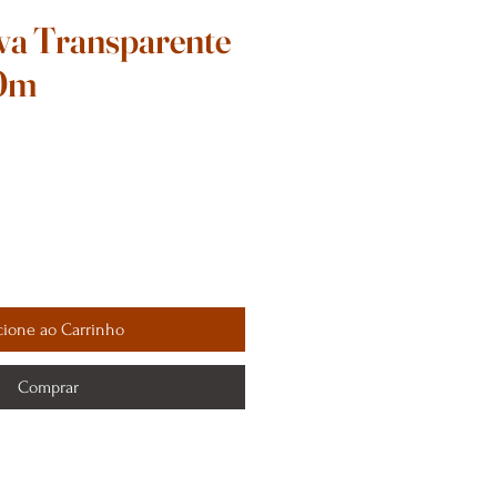
iva Transparente
0m
cione ao Carrinho
Comprar