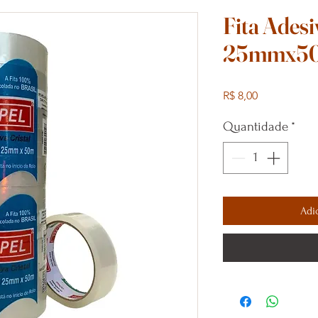
Fita Ades
25mmx5
Preço
R$ 8,00
Quantidade
*
Adi