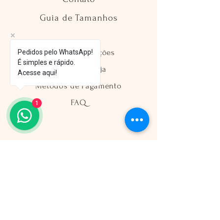
Guia de Tamanhos
Envio e Devoluções
Pedidos pelo WhatsApp!
É simples e rápido.
Política da Loja
Acesse aqui!
Métodos de Pagamento
FAQ
1
Segurança
Ambiente 100% Seguro
Sua informação é protegida pela
criptografia SSL 256-bit.
Métodos de pagamentos aceitos