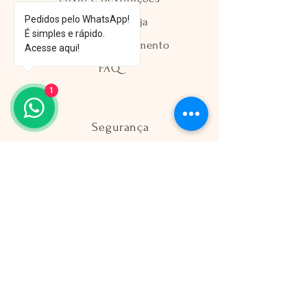
Pedidos pelo WhatsApp!
Política da Loja
É simples e rápido.
Métodos de Pagamento
Acesse aqui!
FAQ
1
Segurança
Ambiente 100% Seguro
Sua informação é protegida pela
criptografia SSL 256-bit.
Métodos de pagamentos aceitos