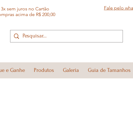
Fale pelo wh
3x sem juros no Cartão
ompras acima de R$ 200,00
ue e Ganhe
Produtos
Galeria
Guia de Tamanhos