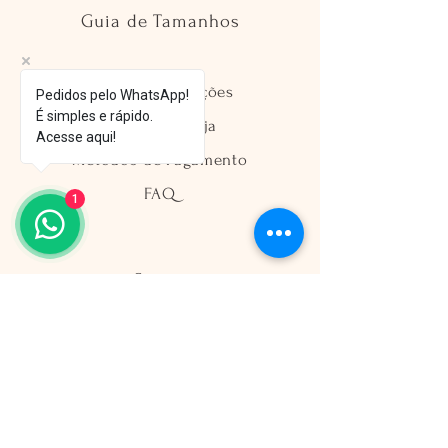
Guia de Tamanhos
Envio e Devoluções
Pedidos pelo WhatsApp!
É simples e rápido.
Política da Loja
Acesse aqui!
Métodos de Pagamento
FAQ
1
Segurança
Ambiente 100% Seguro
Sua informação é protegida pela
criptografia SSL 256-bit.
Métodos de pagamentos aceitos