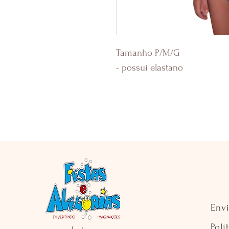
Tamanho P/M/G
- possui elastano
Env
Polí