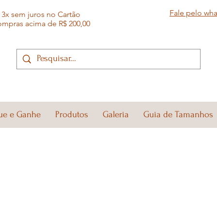
Fale pelo wh
3x sem juros no Cartão
ompras acima de R$ 200,00
ue e Ganhe
Produtos
Galeria
Guia de Tamanhos