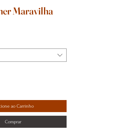
er Maravilha
cione ao Carrinho
Comprar