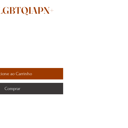
a LGBTQIAPN+
cione ao Carrinho
Comprar