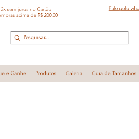
Fale pelo wh
3x sem juros no Cartão
ompras acima de R$ 200,00
ue e Ganhe
Produtos
Galeria
Guia de Tamanhos