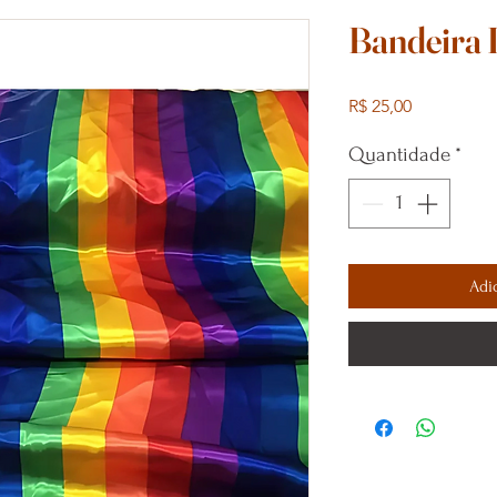
Bandeir
Preço
R$ 25,00
Quantidade
*
Adi