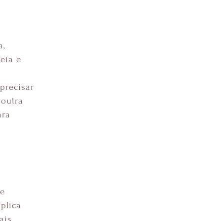
a,
eia e
precisar
 outra
ara
de
plica
ais.