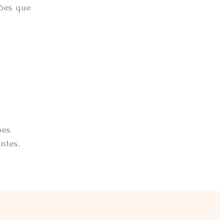
ções que
ões
ntes.