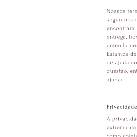
Nossos term
segurança n
encontrará 
entrega, tr
entenda no
Estamos de
de ajuda c
questão, en
ajudar.
Privacidad
A privacida
extrema imp
como colet