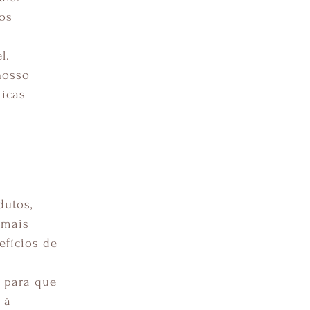
os
l.
nosso
ticas
dutos,
 mais
efícios de
 para que
 à