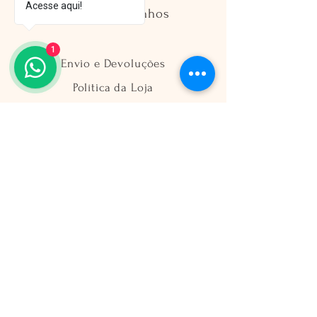
Acesse aqui!
Guia de Tamanhos
1
Envio e Devoluções
Política da Loja
Métodos de Pagamento
FAQ
Segurança
Ambiente 100% Seguro
Sua informação é protegida pela
criptografia SSL 256-bit.
Métodos de pagamentos aceitos