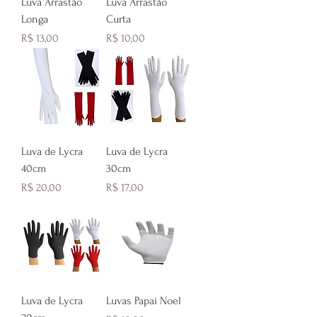
Luva Arrastão
Luva Arrastão
Longa
Curta
Preço
Preço
R$ 13,00
R$ 10,00
Luva de Lycra
Luva de Lycra
40cm
30cm
Preço
Preço
R$ 20,00
R$ 17,00
Luva de Lycra
Luvas Papai Noel