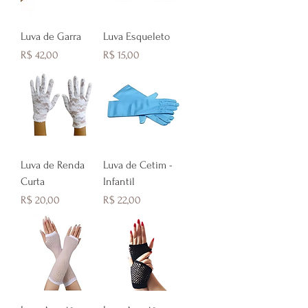
Luva de Garra
Luva Esqueleto
Preço
Preço
R$ 42,00
R$ 15,00
Luva de Renda
Luva de Cetim -
Curta
Infantil
Preço
Preço
R$ 20,00
R$ 22,00