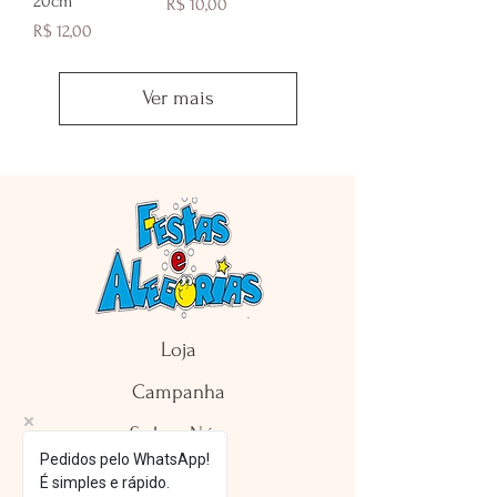
20cm
Preço
R$ 10,00
Preço
R$ 12,00
Ver mais
Loja
Campanha
Sobre Nós
Pedidos pelo WhatsApp!
Contato
É simples e rápido.