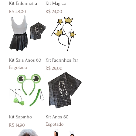
Kit Enfermeira
Kit Magico
Preço
Preço
R$ 48,00
R$ 24,00
Kit Saia Anos 60
Kit Padrinhos Par
Esgotado
Preço
R$ 29,00
Kit Sapinho
Kit Anos 60
Esgotado
Preço
R$ 14,90