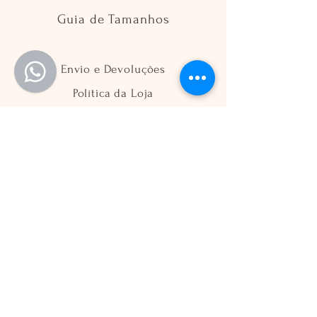
Guia de Tamanhos
Envio e Devoluções
Política da Loja
Métodos de Pagamento
FAQ
Segurança
Ambiente 100% Seguro
Sua informação é protegida pela
criptografia SSL 256-bit.
Métodos de pagamentos aceitos