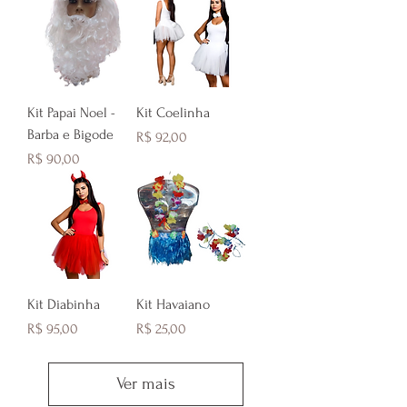
Kit Papai Noel -
Kit Coelinha
Barba e Bigode
Preço
R$ 92,00
Preço
R$ 90,00
Kit Diabinha
Kit Havaiano
Preço
Preço
R$ 95,00
R$ 25,00
Ver mais