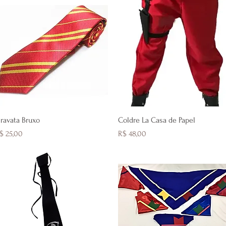
Visualização rápida
Visualização rápida
ravata Bruxo
Coldre La Casa de Papel
reço
Preço
$ 25,00
R$ 48,00