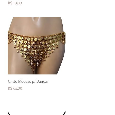
Preço
R$ 10,00
Visualização rápida
Cinto Moedas p/ Dançar
Preço
R$ 65,00