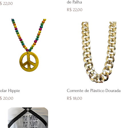
de Palha
reço
$ 22,00
Preço
R$ 22,00
Visualização rápida
Visualização rápida
olar Hippie
Corrente de Plástico Dourada
reço
Preço
$ 20,00
R$ 18,00