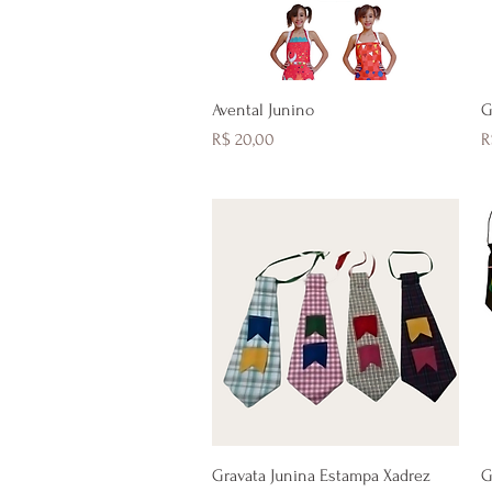
Visualização rápida
Avental Junino
G
Preço
P
R$ 20,00
R
Visualização rápida
Gravata Junina Estampa Xadrez
G