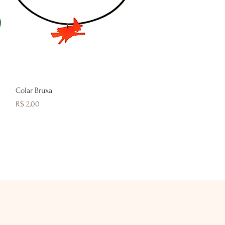
Visualização rápida
Colar Bruxa
Preço
R$ 2,00