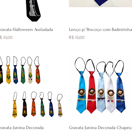
Visualização rápida
Visualização rápida
ravata Halloween Aveludada
Lenço p/ Pescoço com Badeirinh
reço
Preço
$ 15,00
R$ 15,00
Visualização rápida
Visualização rápida
ravata Junina Decorada
Gravata Junina Decorada Chapéu