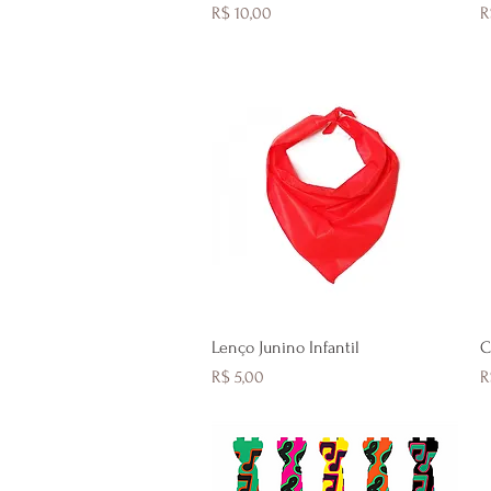
Preço
P
R$ 10,00
R
Visualização rápida
Lenço Junino Infantil
C
Preço
P
R$ 5,00
R