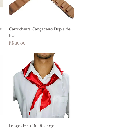
Visualização rápida
as
Cartucheira Cangaceiro Dupla de
Eva
Preço
R$ 30,00
Visualização rápida
Lenço de Cetim Pescoço