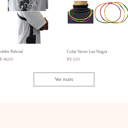
Visualização rápida
Visualização rápida
oldre Policial
Colar Neon Luz Negra
reço
Preço
$ 48,00
R$ 1,00
Ver mais