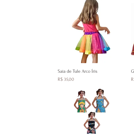
Visualização rápida
Saia de Tule Arco Íris
G
Preço
P
R$ 35,00
R