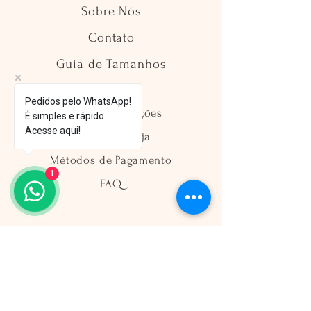
Sobre Nós
Contato
Guia de Tamanhos
Pedidos pelo WhatsApp!
Envio e Devoluções
É simples e rápido.
Acesse aqui!
Política da Loja
Métodos de Pagamento
1
FAQ
Segurança
Ambiente 100% Seguro
Sua informação é protegida pela
criptografia SSL 256-bit.