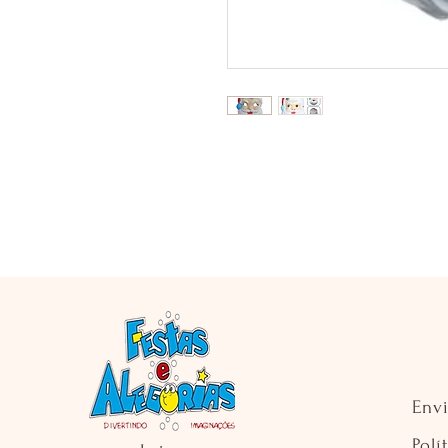
Env
Polí