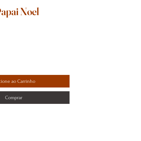
apai Noel
cione ao Carrinho
Comprar