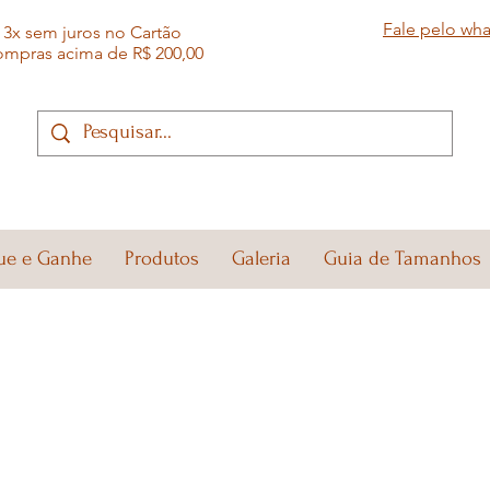
Fale pelo wh
3x sem juros no Cartão
ompras acima de R$ 200,00
ue e Ganhe
Produtos
Galeria
Guia de Tamanhos