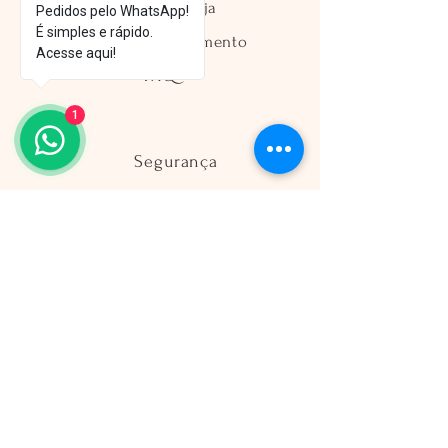
Política da Loja
Pedidos pelo WhatsApp!
É simples e rápido.
Métodos de Pagamento
Acesse aqui!
FAQ
1
Segurança
Ambiente 100% Seguro
Sua informação é protegida pela
criptografia SSL 256-bit.
Métodos de pagamentos aceitos