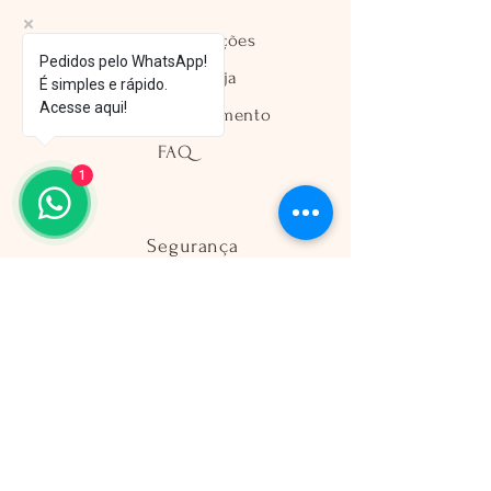
Envio e Devoluções
Pedidos pelo WhatsApp!
Política da Loja
É simples e rápido.
Acesse aqui!
Métodos de Pagamento
FAQ
1
Segurança
Ambiente 100% Seguro
Sua informação é protegida pela
criptografia SSL 256-bit.
Métodos de pagamentos aceitos