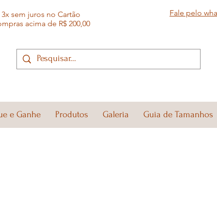
Fale pelo wh
3x sem juros no Cartão
ompras acima de R$ 200,00
ue e Ganhe
Produtos
Galeria
Guia de Tamanhos