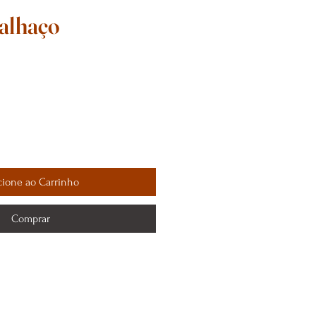
alhaço
cione ao Carrinho
Comprar