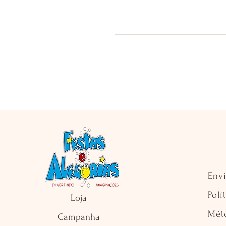
Env
Polí
Loja
Mét
Campanha