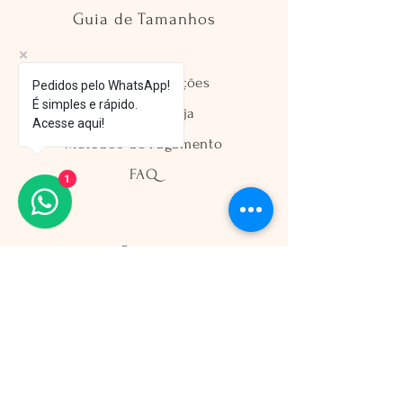
Guia de Tamanhos
Envio e Devoluções
Pedidos pelo WhatsApp!
É simples e rápido.
Política da Loja
Acesse aqui!
Métodos de Pagamento
FAQ
1
Segurança
Ambiente 100% Seguro
Sua informação é protegida pela
criptografia SSL 256-bit.
Métodos de pagamentos aceitos