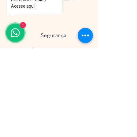
Acesse aqui!
FAQ
1
Segurança
Ambiente 100% Seguro
Sua informação é protegida pela
criptografia SSL 256-bit.
Métodos de pagamentos aceitos
Redes Socias