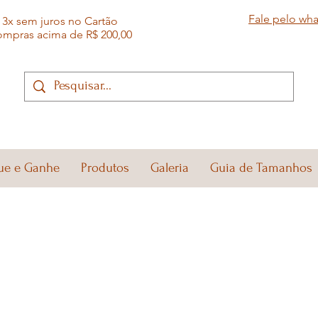
Fale pelo wh
3x sem juros no Cartão
ompras acima de R$ 200,00
ue e Ganhe
Produtos
Galeria
Guia de Tamanhos