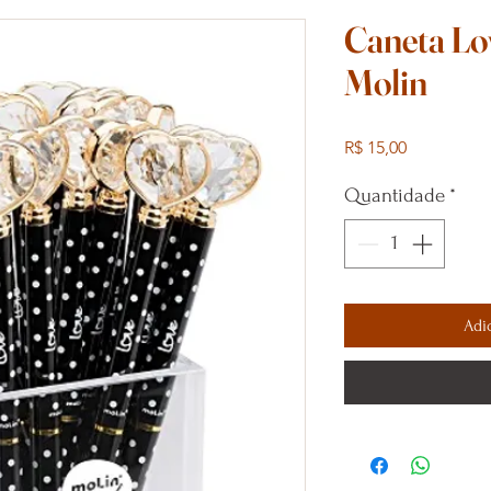
Caneta Lo
Molin
Preço
R$ 15,00
Quantidade
*
Adi