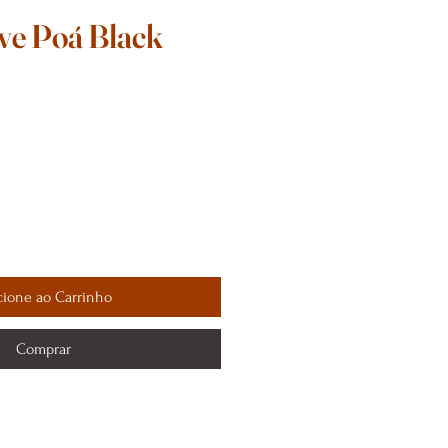
ve Poá Black
cione ao Carrinho
Comprar