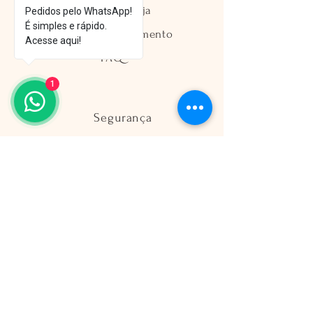
Política da Loja
Pedidos pelo WhatsApp!
É simples e rápido.
Métodos de Pagamento
Acesse aqui!
FAQ
1
Segurança
Ambiente 100% Seguro
Sua informação é protegida pela
criptografia SSL 256-bit.
Métodos de pagamentos aceitos