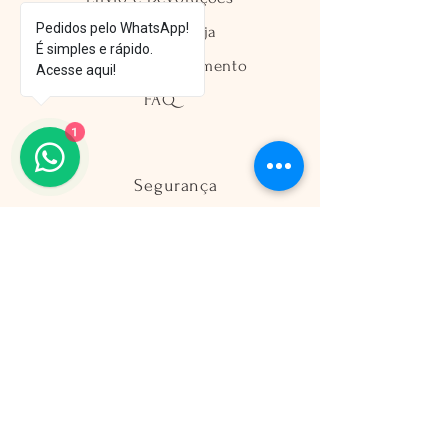
Pedidos pelo WhatsApp!
Política da Loja
É simples e rápido.
Métodos de Pagamento
Acesse aqui!
FAQ
1
Segurança
Ambiente 100% Seguro
Sua informação é protegida pela
criptografia SSL 256-bit.
Métodos de pagamentos aceitos